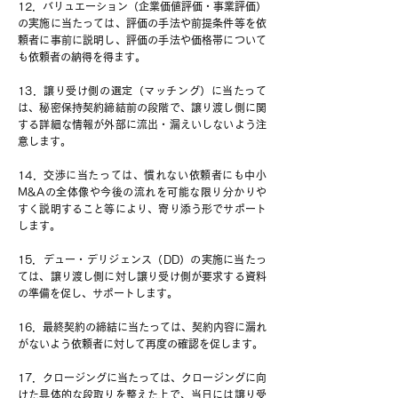
12．バリュエーション（企業価値評価・事業評価）
の実施に当たっては、評価の手法や前提条件等を依
頼者に事前に説明し、評価の手法や価格帯について
も依頼者の納得を得ます。
13．譲り受け側の選定（マッチング）に当たって
は、秘密保持契約締結前の段階で、譲り渡し側に関
する詳細な情報が外部に流出・漏えいしないよう注
意します。
14．交渉に当たっては、慣れない依頼者にも中小
M&Aの全体像や今後の流れを可能な限り分かりや
すく説明すること等により、寄り添う形でサポート
します。
15．デュー・デリジェンス（DD）の実施に当たっ
ては、譲り渡し側に対し譲り受け側が要求する資料
の準備を促し、サポートします。
16．最終契約の締結に当たっては、契約内容に漏れ
がないよう依頼者に対して再度の確認を促します。
17．クロージングに当たっては、クロージングに向
けた具体的な段取りを整えた上で、当日には譲り受