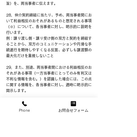
旨）を、両当事者に伝えます。
28．仲介契約締結に当たり、予め、両当事者間にお
いて利益相反のおそれがあるものと想定される事項
（※）について、各当事者に対し、明示的に説明を
行います。
例：譲り渡し側・譲り受け側の双方と契約を締結す
ることから、双方のコミュニケーションや円滑な手
続遂行を期待しやすくなる反面、必ずしも譲渡額の
最大化だけを重視しないこと
29．また、別途、両当事者間における利益相反のお
それがある事項（一方当事者にとってのみ有利又は
不利な情報を含む。）を認識した場合には、この点
に関する情報を、各当事者に対し、適時に明示的に
開示します。
30．確定的なバリュエーションを実施せず、依頼者
に対し、必要に応じて士業等専門家等の意見を求め
Phone
お問合せフォーム
るよう伝えます。
31．参考資料として自ら簡易に算定（簡易評価）し
た、概算額・暫定額としてのバリュエーションの結