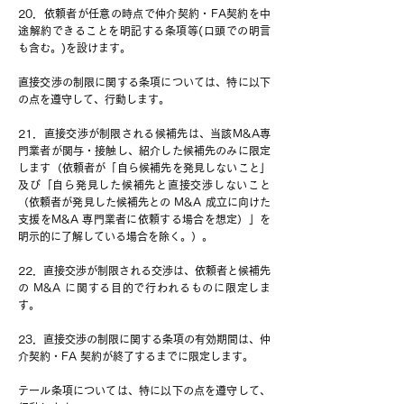
20．依頼者が任意の時点で仲介契約・FA契約を中
途解約できることを明記する条項等(口頭での明言
も含む。)を設けます。
直接交渉の制限に関する条項については、特に以下
の点を遵守して、行動します。
21．直接交渉が制限される候補先は、当該M&A専
門業者が関与・接触し、紹介した候補先のみに限定
します（依頼者が「自ら候補先を発見しないこと」
及び「自ら発見した候補先と直接交渉しないこと
（依頼者が発見した候補先との M&A 成立に向けた
支援をM&A 専門業者に依頼する場合を想定）」を
明示的に了解している場合を除く。）。
22．直接交渉が制限される交渉は、依頼者と候補先
の M&A に関する目的で行われるものに限定しま
す。
23．直接交渉の制限に関する条項の有効期間は、仲
介契約・FA 契約が終了するまでに限定します。
テール条項については、特に以下の点を遵守して、