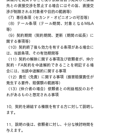
先との直接交渉を禁止する場合にはその旨、直接交
渉が制限される対象者や目的の範囲等）
（7）専任条項（セカンド・オピニオンの可否等）
（8）テール条項（テール期間、対象となるM&A
等）
（9）契約期間（契約期間、更新（期間の延長）に
関する事項等）
（10）契約終了後も効力を有する条項がある場合に
は、当該条項、その有効期間等
（11）契約の解除に関する事項及び依頼者が、仲介
契約・FA契約を中途解約できることを明記する場
合には、当該中途解約に関する事項
（12）責任（免責）に関する事項（損害賠償責任が
発生する要件、賠償額の範囲等）
（13）(仲介者の場合）依頼者との利益相反のおそ
れがあるものと想定される事項
10．契約を締結する権限を有する方に対して説明し
ます。
11．説明の後は、依頼者に対し、十分な検討時間を
与えます。