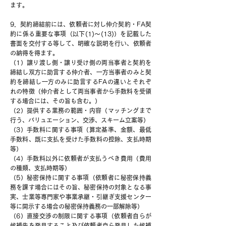
ます。
9．契約締結前には、依頼者に対し仲介契約・FA契
約に係る重要な事項（以下(1)～(13)）を記載した
書面を交付する等して、明確な説明を行い、依頼者
の納得を得ます。
（1）譲り渡し側・譲り受け側の両当事者と契約を
締結し双方に助言する仲介者、一方当事者のみと契
約を締結し一方のみに助言するFAの違いとそれぞ
れの特徴（仲介者として両当事者から手数料を受領
する場合には、その旨も含む。）
（2）提供する業務の範囲・内容（マッチングまで
行う、バリュエーション、交渉、スキーム立案等）
（3）手数料に関する事項（算定基準、金額、最低
手数料、既に支払を受けた手数料の控除、支払時期
等）
（4）手数料以外に依頼者が支払うべき費用（費用
の種類、支払時期等）
（5）秘密保持に関する事項（依頼者に秘密保持義
務を課す場合にはその旨、秘密保持の対象となる事
実、士業等専門家や事業承継・引継ぎ支援センター
等に開示する場合の秘密保持義務の一部解除等）
（6）直接交渉の制限に関する事項（依頼者自らが
候補先を発見すること及び依頼者自ら発見した候補