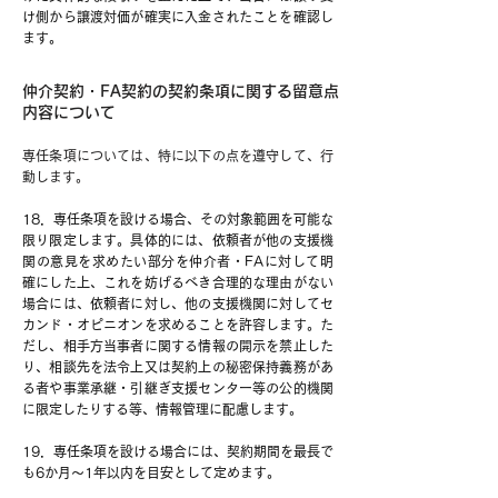
け側から譲渡対価が確実に入金されたことを確認し
ます。
仲介契約・FA契約の契約条項に関する留意点
内容について
専任条項については、特に以下の点を遵守して、行
動します。
18．専任条項を設ける場合、その対象範囲を可能な
限り限定します。具体的には、依頼者が他の支援機
関の意見を求めたい部分を仲介者・FAに対して明
確にした上、これを妨げるべき合理的な理由がない
場合には、依頼者に対し、他の支援機関に対してセ
カンド・オピニオンを求めることを許容します。た
だし、相手方当事者に関する情報の開示を禁止した
り、相談先を法令上又は契約上の秘密保持義務があ
る者や事業承継・引継ぎ支援センター等の公的機関
に限定したりする等、情報管理に配慮します。
19．専任条項を設ける場合には、契約期間を最長で
も6か月～1年以内を目安として定めます。