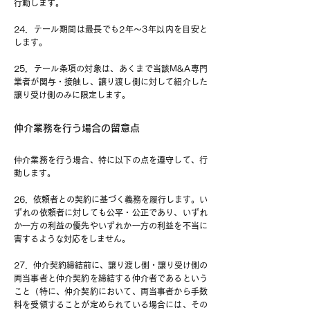
行動します。
24．テール期間は最長でも2年～3年以内を目安と
します。
25．テール条項の対象は、あくまで当該M&A専門
業者が関与・接触し、譲り渡し側に対して紹介した
譲り受け側のみに限定します。
仲介業務を行う場合の留意点
仲介業務を行う場合、特に以下の点を遵守して、行
動します。
26．依頼者との契約に基づく義務を履行します。い
ずれの依頼者に対しても公平・公正であり、いずれ
か一方の利益の優先やいずれか一方の利益を不当に
害するような対応をしません。
27．仲介契約締結前に、譲り渡し側・譲り受け側の
両当事者と仲介契約を締結する仲介者であるという
こと（特に、仲介契約において、両当事者から手数
料を受領することが定められている場合には、その