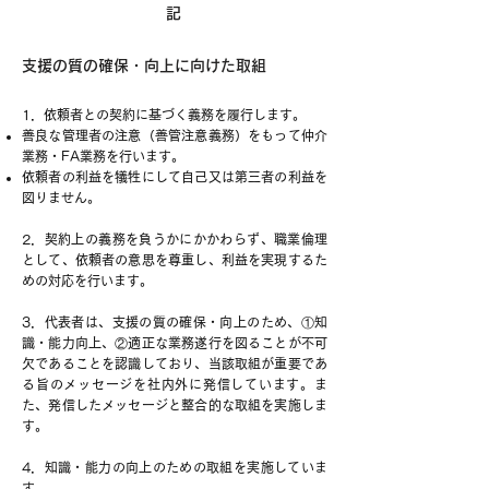
記
支援の質の確保・向上に向けた取組
1．依頼者との契約に基づく義務を履行します。
善良な管理者の注意（善管注意義務）をもって仲介
業務・FA業務を行います。
依頼者の利益を犠牲にして自己又は第三者の利益を
図りません。
2．契約上の義務を負うかにかかわらず、職業倫理
として、依頼者の意思を尊重し、利益を実現するた
めの対応を行います。
3．代表者は、支援の質の確保・向上のため、①知
識・能力向上、②適正な業務遂行を図ることが不可
欠であることを認識しており、当該取組が重要であ
る旨のメッセージを社内外に発信しています。ま
た、発信したメッセージと整合的な取組を実施しま
す。
4．知識・能力の向上のための取組を実施していま
す。