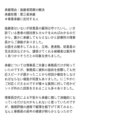
承継理由：後継者問題の解決
承継形態：第三者承継
＃事業承継に反対する人
後継者はいないが従業員の雇用は守りたいし、いま
診ている患者の既往歴もカルテをみればわかるのだ
から、誰かに承継してもらえないかと診療所の理事
長からご連絡がありました。
お話をお聞きしてみると、立地、患者数、従業員の
充足状況などから、譲受けてくれる候補者は案外早
く見つかりそうだとの印象を持ちました。
承継については理事長ご夫妻と事務長だけが知って
いたのですが、事務長に資料の提供を依頼しても対
応スピードが遅かったことから何回か催促をしなけ
ればならない場面が何度もありました。にこやかに
ご対応くださるのですが様々な質問に対して何かピ
ントが外れた回答をされることも多々ありました。
理事長交代による不安から承継に関して消極的にな
っているだけなのかもしれないと思っていたのです
が、価値評価の過程で帳簿を掘下げて見てみると、
なんと事務長の長年の横領が明らかとなったので