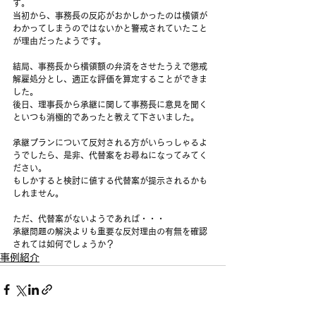
す。
当初から、事務長の反応がおかしかったのは横領が
わかってしまうのではないかと警戒されていたこと
が理由だったようです。
結局、事務長から横領額の弁済をさせたうえで懲戒
解雇処分とし、適正な評価を算定することができま
した。
後日、理事長から承継に関して事務長に意見を聞く
といつも消極的であったと教えて下さいました。
承継プランについて反対される方がいらっしゃるよ
うでしたら、是非、代替案をお尋ねになってみてく
ださい。
もしかすると検討に値する代替案が提示されるかも
しれません。
ただ、代替案がないようであれば・・・
承継問題の解決よりも重要な反対理由の有無を確認
されては如何でしょうか？
事例紹介