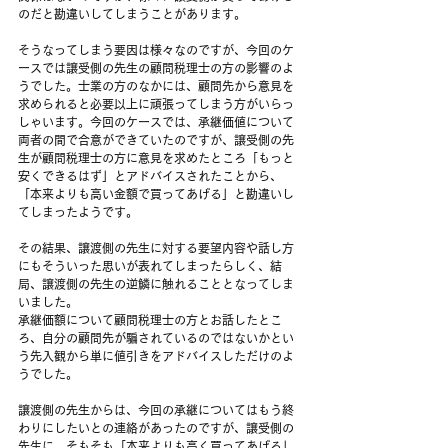
のだと勘違いしてしまうことがあります。
そうなってしまう要因は様々なのですが、今回のケ
ースでは譲受側の先生の顧問税理士の方の影響のよ
うでした。士業の方のなかには、顧問先から意見を
求められると必要以上に頑張ってしまう方がいらっ
しゃいます。今回のケースでは、承継価値について
両者の間で合意ができていたのですが、譲受側の先
生が顧問税理士の方に意見を求めたところ「もっと
安くできるはず」とアドバイスされたことから、
「本来よりも高い金額で買ってあげる」と勘違いし
てしまったようです。
その結果、譲渡側の先生に対する要望内容や話し方
にもそういった思いが表れてしまったらしく、結
局、譲渡側の先生の逆鱗に触れることとなってしま
いました。
承継価額について顧問税理士の方とお話したとこ
ろ、自分の顧問先が騙されているのではないかとい
う先入観から単に値引きをアドバイスしただけのよ
うでした。
譲渡側の先生からは、今回の承継についてはもう終
わりにしたいとの連絡があったのですが、譲受側の
先生に、そもそも「本来よりも高く買ってあげる」