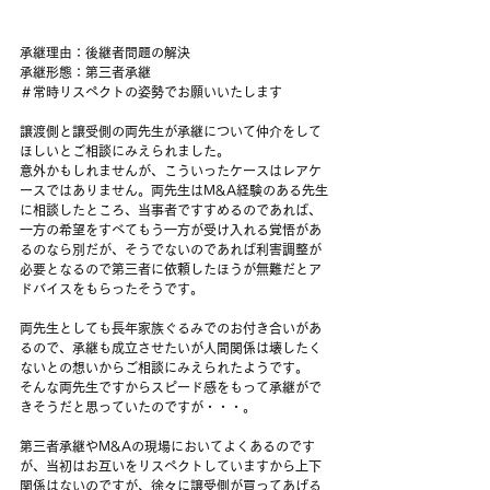
承継理由：後継者問題の解決
承継形態：第三者承継
＃常時リスペクトの姿勢でお願いいたします
譲渡側と譲受側の両先生が承継について仲介をして
ほしいとご相談にみえられました。　
意外かもしれませんが、こういったケースはレアケ
ースではありません。両先生はM&A経験のある先生
に相談したところ、当事者ですすめるのであれば、
一方の希望をすべてもう一方が受け入れる覚悟があ
るのなら別だが、そうでないのであれば利害調整が
必要となるので第三者に依頼したほうが無難だとア
ドバイスをもらったそうです。
両先生としても長年家族ぐるみでのお付き合いがあ
るので、承継も成立させたいが人間関係は壊したく
ないとの想いからご相談にみえられたようです。
そんな両先生ですからスピード感をもって承継がで
きそうだと思っていたのですが・・・。
第三者承継やM&Aの現場においてよくあるのです
が、当初はお互いをリスペクトしていますから上下
関係はないのですが、徐々に譲受側が買ってあげる