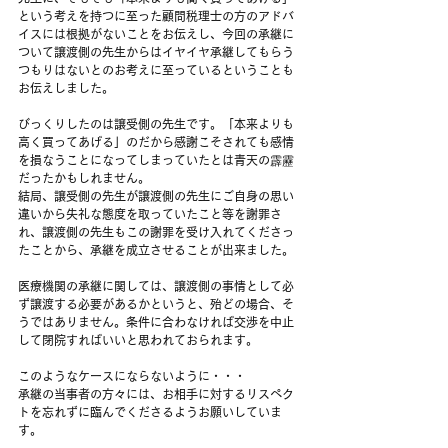
という考えを持つに至った顧問税理士の方のアドバ
イスには根拠がないことをお伝えし、今回の承継に
ついて譲渡側の先生からはイヤイヤ承継してもらう
つもりはないとのお考えに至っているということも
お伝えしました。
びっくりしたのは譲受側の先生です。「本来よりも
高く買ってあげる」のだから感謝こそされても感情
を損なうことになってしまっていたとは青天の霹靂
だったかもしれません。
結局、譲受側の先生が譲渡側の先生にご自身の思い
違いから失礼な態度を取っていたこと等を謝罪さ
れ、譲渡側の先生もこの謝罪を受け入れてくださっ
たことから、承継を成立させることが出来ました。
医療機関の承継に関しては、譲渡側の事情として必
ず譲渡する必要があるかというと、殆どの場合、そ
うではありません。条件に合わなければ交渉を中止
して閉院すればいいと思われておられます。
このようなケースにならないように・・・
承継の当事者の方々には、お相手に対するリスペク
トを忘れずに臨んでくださるようお願いしていま
す。