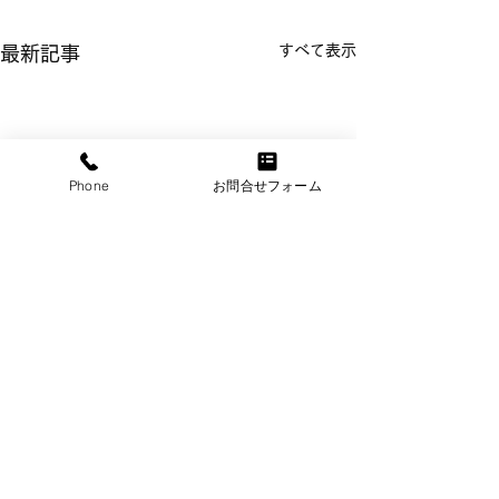
すべて表示
最新記事
Phone
お問合せフォーム
【岡山県南西部地域】有
【岡山市・倉敷
床診療所
岡山県岡山市・倉
コメント
病院をグループ化
岡山県南西部地域にある有床
療法人がおられま