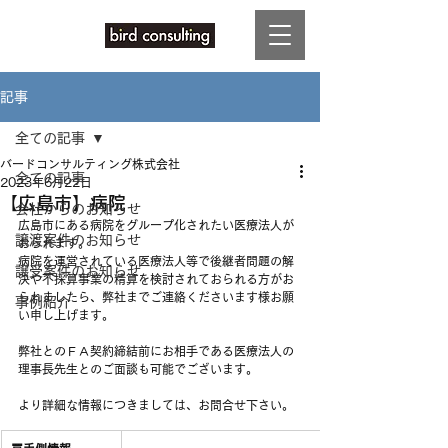
記事
全ての記事
バードコンサルティング株式会社
全ての記事
2023年6月22日
【広島市】病院
会社からのお知らせ
広島市にある病院をグループ化されたい医療法人が
譲渡案件のお知らせ
おられます。
病院を運営されている医療法人等で後継者問題の解
譲受案件のお知らせ
決や不採算事業の精算を検討されておられる方がお
られましたら、弊社までご連絡くださいます様お願
事例紹介
い申し上げます。
弊社とのＦＡ契約締結前にお相手である医療法人の
理事長先生とのご面談も可能でございます。
より詳細な情報につきましては、お問合せ下さい。