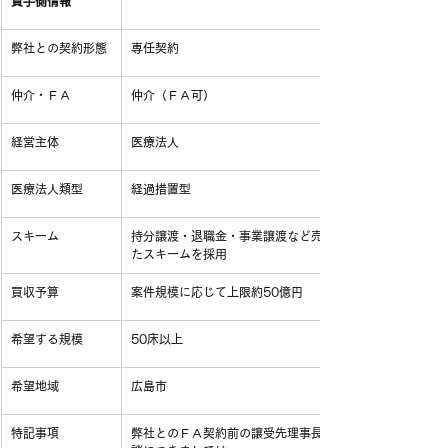
買手側情報
弊社との契約形態
専任契約
仲介・ＦＡ
仲介（ＦＡ可）
経営主体
医療法人
医療法人類型
経過措置型
スキーム
持分譲渡・退職金・事業譲渡など売手側に応じ
たスキームを採用
買収予算
案件規模に応じて上限約50億円
希望する規模
50床以上
希望地域
広島市
特記事項
弊社とのＦＡ契約前の譲受先理事長様とのご面